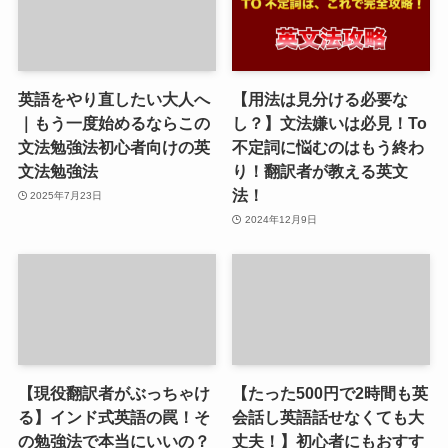
英語をやり直したい大人へ
【用法は見分ける必要な
｜もう一度始めるならこの
し？】文法嫌いは必見！To
文法勉強法初心者向けの英
不定詞に悩むのはもう終わ
文法勉強法
り！翻訳者が教える英文
法！
2025年7月23日
2024年12月9日
【現役翻訳者がぶっちゃけ
【たった500円で2時間も英
る】インド式英語の罠！そ
会話し英語話せなくても大
の勉強法で本当にいいの？
丈夫！】初心者にもおすす