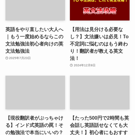
英語をやり直したい大人へ
【用法は見分ける必要な
｜もう一度始めるならこの
し？】文法嫌いは必見！To
文法勉強法初心者向けの英
不定詞に悩むのはもう終わ
文法勉強法
り！翻訳者が教える英文
法！
2025年7月23日
2024年12月9日
【現役翻訳者がぶっちゃけ
【たった500円で2時間も英
る】インド式英語の罠！そ
会話し英語話せなくても大
の勉強法で本当にいいの？
丈夫！】初心者にもおすす