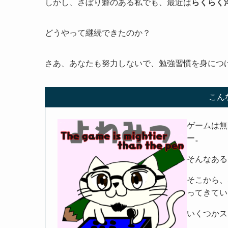
しかし、さぼり癖のある私でも、最近は
らくらく
どうやって継続できたのか？
さあ、あなたも努力しないで、勉強習慣を身につ
こん
ゲームは無
ー。
そんなある
そこから、
ってきてい
いくつかス