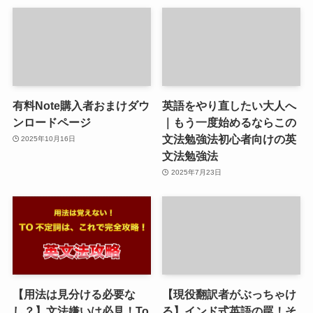
有料Note購入者おまけダウ
英語をやり直したい大人へ
ンロードページ
｜もう一度始めるならこの
文法勉強法初心者向けの英
2025年10月16日
文法勉強法
2025年7月23日
【用法は見分ける必要な
【現役翻訳者がぶっちゃけ
し？】文法嫌いは必見！To
る】インド式英語の罠！そ